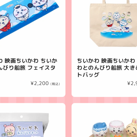
わ 映画ちいかわ ちいか
ちいかわ 映画ちいかわ
んびり船旅 フェイスタ
わとのんびり船旅 大き
トバッグ
通
¥2,200
通
¥2,
(税込)
常
常
価
価
格
格