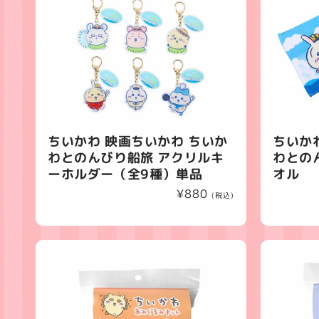
ちいかわ 映画ちいかわ ちいか
ちいか
わとのんびり船旅 アクリルキ
わとの
ーホルダー（全9種）単品
オル
通
¥880
(税込)
常
価
格