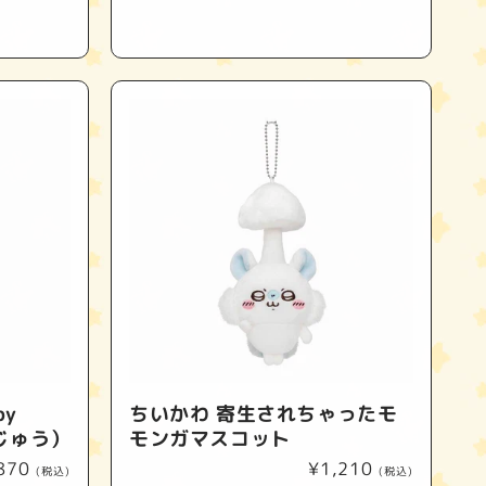
常
価
格
by
ちいかわ 寄生されちゃったモ
んじゅう）
モンガマスコット
870
通
¥1,210
(税込)
(税込)