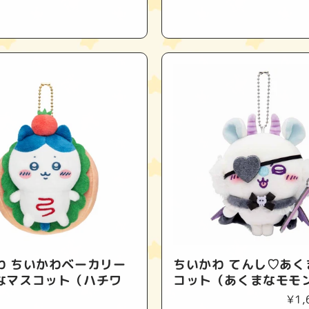
常
常
価
価
格
格
わ ちいかわベーカリー
ちいかわ てんし♡あく
なマスコット（ハチワ
コット（あくまなモモ
通
¥1,