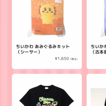
ちいかわ あみぐるみキット
ちいか
（シーサー）
（古本
通
¥1,650
(税込)
常
価
格