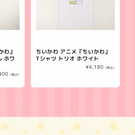
かわ』
ちいかわ アニメ『ちいかわ』
ル ホワ
Tシャツ トリオ ホワイト
通
¥4,180
(税込)
常
400
(税込)
価
格