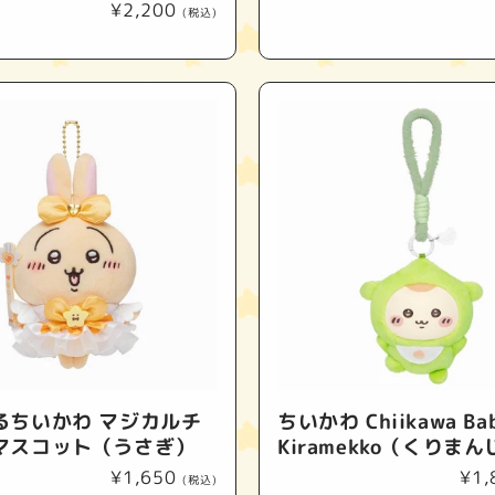
常
通
¥2,200
(税込)
価
常
格
価
格
るちいかわ マジカルチ
ちいかわ Chiikawa Ba
マスコット（うさぎ）
Kiramekko（くりま
通
¥1,650
通
¥1,
(税込)