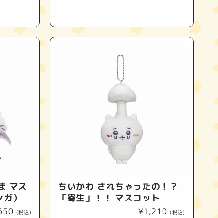
常
価
格
ま マス
ちいかわ されちゃったの！？
ンガ）
「寄生」！！ マスコット
650
通
¥1,210
(税込)
(税込)