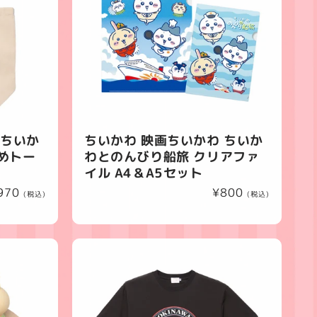
 ちいか
ちいかわ 映画ちいかわ ちいか
めトー
わとのんびり船旅 クリアファ
イル A4＆A5セット
970
通
¥800
(税込)
(税込)
常
価
格