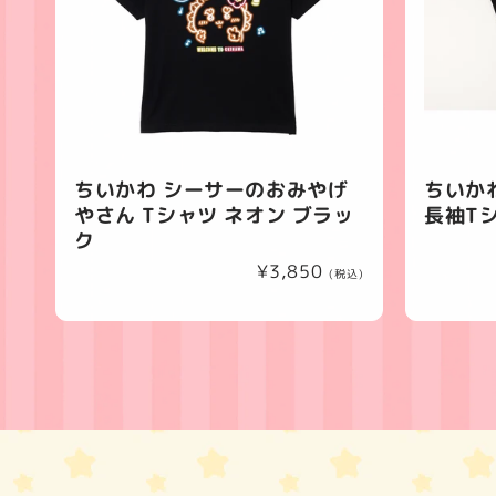
ちいかわ シーサーのおみやげ
ちいか
やさん Tシャツ ネオン ブラッ
長袖T
ク
通
¥3,850
(税込)
常
価
格