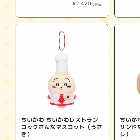
通
¥2,420
(税込)
常
価
格
ちいかわ ちいかわレストラン
ちいか
コックさんなマスコット（うさ
サンド
ぎ）
レ）