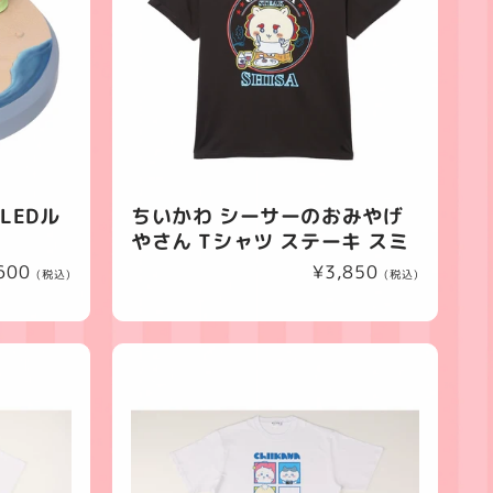
LEDル
ちいかわ シーサーのおみやげ
やさん Tシャツ ステーキ スミ
600
通
¥3,850
(税込)
(税込)
常
価
格