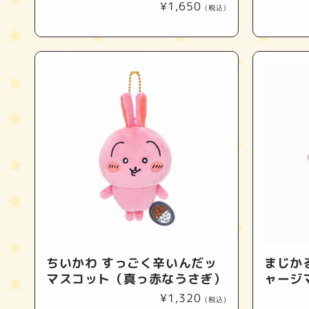
通
¥1,650
(税込)
常
価
格
ちいかわ すっごく辛いんだッ
まじか
マスコット（真っ赤なうさぎ）
ャージ
通
¥1,320
(税込)