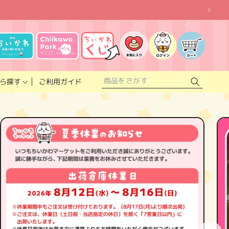
お
気
に
ロ
カ
入
グ
ー
り
イ
ト
リ
ン
ス
ご利用ガイド
ら探す
ト