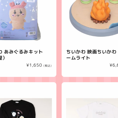
わ あみぐるみキット
ちいかわ 映画ちいかわ 
屋）
ームライト
通
¥1,650
通
¥6,
(税込)
常
常
価
価
格
格