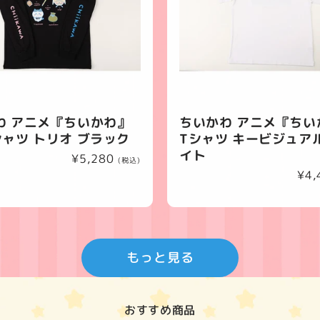
わ アニメ『ちいかわ』
ちいかわ アニメ『ちい
シャツ トリオ ブラック
Tシャツ キービジュア
イト
通
¥5,280
(税込)
常
通
¥4,
価
常
格
価
格
もっと見る
おすすめ商品